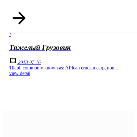
3
Тяжелый Грузовик
2018-07-16
Tilapi, commonly known as: African crucian carp, non...
view detail