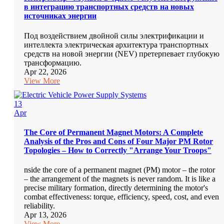
в интеграцию транспортных средств на новых
источниках энергии
Под воздействием двойной силы электрификации и
интеллекта электрическая архитектура транспортных
средств на новой энергии (NEV) претерпевает глубокую
трансформацию.
Apr 22, 2026
View More
13
Apr
The Core of Permanent Magnet Motors: A Complete
Analysis of the Pros and Cons of Four Major PM Rotor
Topologies – How to Correctly "Arrange Your Troops"
nside the core of a permanent magnet (PM) motor – the rotor
– the arrangement of the magnets is never random. It is like a
precise military formation, directly determining the motor's
combat effectiveness: torque, efficiency, speed, cost, and even
reliability.
Apr 13, 2026
View More