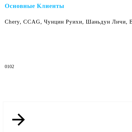
Основные Клиенты
Chery, CCAG, Чунцин Руихи, Шаньдун Личи, В
01
02