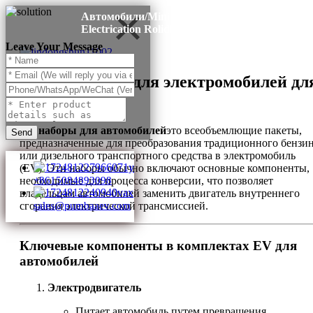
Автомобили/Mini Vans
Electrication Roliding
Leave Your Message
Какие наборы для электромобилей дл
автомобилей
EV наборы для автомобилей
это всеобъемлющие пакеты,
Send
предназначенные для преобразования традиционного бензи
или дизельного транспортного средства в электромобиль
(EV). Эти наборы обычно включают основные компоненты,
необходимые для процесса конверсии, что позволяет
+8615084893098
владельцам автомобилей заменить двигатель внутреннего
сгорания электрической трансмиссией.
sales@pumbaaev.com
Ключевые компоненты в комплектах EV для
автомобилей
Электродвигатель
Питает автомобиль путем превращения