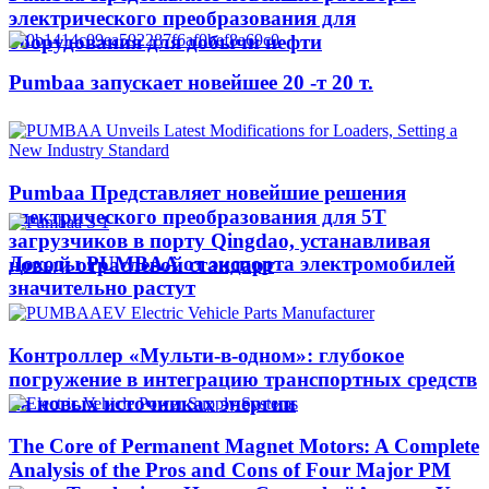
электрического преобразования для
оборудования для добычи нефти
Pumbaa запускает новейшее 20 -т 20 т.
Pumbaa Представляет новейшие решения
электрического преобразования для 5T
загрузчиков в порту Qingdao, устанавливая
Доходы PUMBAA от экспорта электромобилей
новый отраслевой стандарт
значительно растут
Контроллер «Мульти-в-одном»: глубокое
погружение в интеграцию транспортных средств
на новых источниках энергии
The Core of Permanent Magnet Motors: A Complete
Analysis of the Pros and Cons of Four Major PM