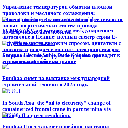
Управление температурой обмотки плоской
проволоки и масляного охлаждения:
инженерный путь к повышению эффективности
новых энергетических систем привода
PUMBAAEV дебютирует на международном
коммерческих автомобилей
автосалоне в Пекине: полный спектр серий E-
Drive пользуется высоким спросом, двигатели с
плоским проводом и мосты с электроприводом
Pumpaa Electric Suble Dude Solution приводит к
открывают новую эру электрификации
успеху на европейском рынке
строительной техники
Pumbaa сияет на выставке международной
строительной техники в 2025 году.
In South Asia, the “oil to electricity” change of
containerized frontal crane in port terminals is
setting off a green revolution.
Pumbaa Представляет новейшие растворы