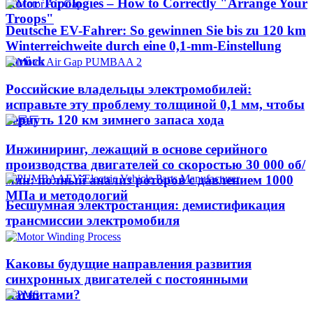
Rotor Topologies – How to Correctly "Arrange Your
Troops"
Deutsche EV-Fahrer: So gewinnen Sie bis zu 120 km
Winterreichweite durch eine 0,1-mm-Einstellung
zurück
Российские владельцы электромобилей:
исправьте эту проблему толщиной 0,1 мм, чтобы
вернуть 120 км зимнего запаса хода
Инжиниринг, лежащий в основе серийного
производства двигателей со скоростью 30 000 об/
мин: полный анализ роторов с давлением 1000
МПа и методологий
Бесшумная электростанция: демистификация
трансмиссии электромобиля
Каковы будущие направления развития
синхронных двигателей с постоянными
магнитами?