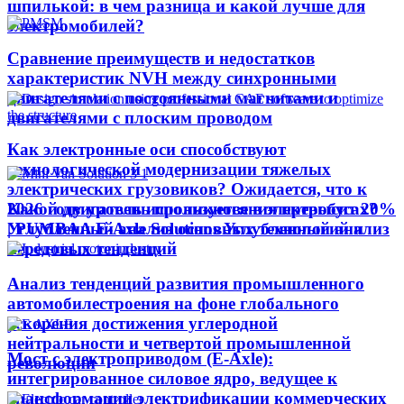
шпилькой: в чем разница и какой лучше для
электромобилей?
Сравнение преимуществ и недостатков
характеристик NVH между синхронными
двигателями с постоянными магнитами и
двигателями с плоским проводом
Как электронные оси способствуют
технологической модернизации тяжелых
электрических грузовиков? Ожидается, что к
Какой двигатель используется в электробусах?
2026 году уровень проникновения превысит 20%
Углубленный анализ основных технологий и
| PUMBAA E-Axle Solutions Углубленный анализ
передовых тенденций
Анализ тенденций развития промышленного
автомобилестроения на фоне глобального
ускорения достижения углеродной
нейтральности и четвертой промышленной
Мост с электроприводом (E-Axle):
революции
интегрированное силовое ядро, ведущее к
трансформации электрификации коммерческих