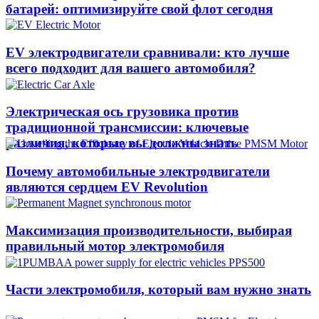
батарей: оптимизируйте свой флот сегодня
EV электродвигатели сравнивали: кто лучше
всего подходит для вашего автомобиля?
Электрическая ось грузовика против
традиционной трансмиссии: ключевые
различия, которые вы должны знать
Почему автомобильные электродвигатели
являются сердцем EV Revolution
Максимизация производительности, выбирая
правильный мотор электромобиля
Части электромобиля, который вам нужно знать