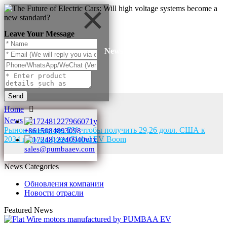
Leave Your Message
News
Send
Home
News
Рынок инвертора EV, чтобы получить 29,26 долл. США к
+8615084893098
2034 году на фоне Global EV Boom
sales@pumbaaev.com
News Categories
Обновления компании
Новости отрасли
Featured News