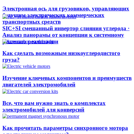
Электронная ось для грузовиков, управляющих
будущим электрических коммерческих
транспортных средств
SIC+SI смешанный инвертор слияния углерода ·
Анализ панорамы от концепции к системному
решению реализации
Как сделать возможным низкоуглеродистого
груза?
Изучение ключевых компонентов и преимуществ
двигателей электромобилей
Все, что вам нужно знать о комплектах
электромобилей для конверсий
Как прочитать параметры синхронного мотора