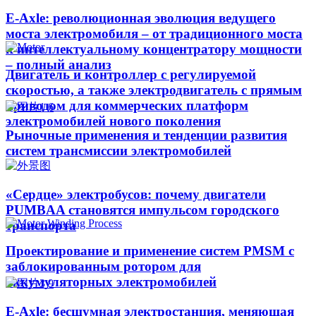
E-Axle: революционная эволюция ведущего
моста электромобиля – от традиционного моста
к интеллектуальному концентратору мощности
– полный анализ
Двигатель и контроллер с регулируемой
скоростью, а также электродвигатель с прямым
приводом для коммерческих платформ
электромобилей нового поколения
Рыночные применения и тенденции развития
систем трансмиссии электромобилей
«Сердце» электробусов: почему двигатели
PUMBAA становятся импульсом городского
транспорта
Проектирование и применение систем PMSM с
заблокированным ротором для
аккумуляторных электромобилей
E-Axle: бесшумная электростанция, меняющая