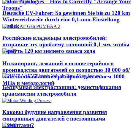
Rotor Topologies – How to Correctly "Arrange Your
Troops"
Deutsche EV-Fahrer: So gewinnen Sie bis zu 120 km
Winterreichweite durch eine 0,1-mm-Einstellung
zurück
Российские владельцы электромобилей:
исправьте эту проблему толщиной 0,1 мм, чтобы
вернуть 120 км зимнего запаса хода
Инжиниринг, лежащий в основе серийного
производства двигателей со скоростью 30 000 об/
мин: полный анализ роторов с давлением 1000
МПа и методологий
Бесшумная электростанция: демистификация
трансмиссии электромобиля
Каковы будущие направления развития
синхронных двигателей с постоянными
магнитами?