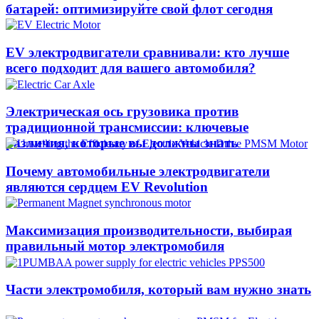
батарей: оптимизируйте свой флот сегодня
EV электродвигатели сравнивали: кто лучше
всего подходит для вашего автомобиля?
Электрическая ось грузовика против
традиционной трансмиссии: ключевые
различия, которые вы должны знать
Почему автомобильные электродвигатели
являются сердцем EV Revolution
Максимизация производительности, выбирая
правильный мотор электромобиля
Части электромобиля, который вам нужно знать