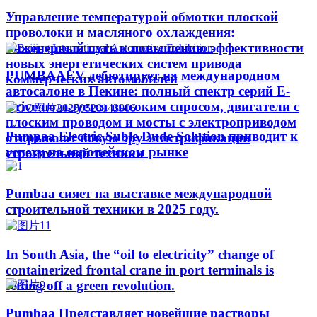
Управление температурой обмотки плоской
проволоки и масляного охлаждения:
инженерный путь к повышению эффективности
новых энергетических систем привода
PUMBAAEV дебютирует на международном
коммерческих автомобилей
автосалоне в Пекине: полный спектр серий E-
Drive пользуется высоким спросом, двигатели с
плоским проводом и мосты с электроприводом
Pumpaa Electric Suble Dude Solution приводит к
открывают новую эру электрификации
успеху на европейском рынке
строительной техники
Pumbaa сияет на выставке международной
строительной техники в 2025 году.
In South Asia, the “oil to electricity” change of
containerized frontal crane in port terminals is
setting off a green revolution.
Pumbaa Представляет новейшие растворы