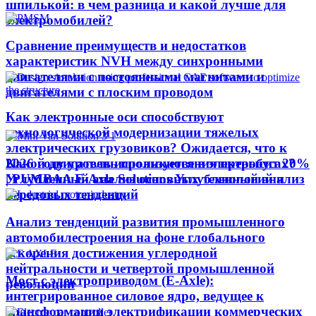
шпилькой: в чем разница и какой лучше для
электромобилей?
Сравнение преимуществ и недостатков
характеристик NVH между синхронными
двигателями с постоянными магнитами и
двигателями с плоским проводом
Как электронные оси способствуют
технологической модернизации тяжелых
электрических грузовиков? Ожидается, что к
Какой двигатель используется в электробусах?
2026 году уровень проникновения превысит 20%
Углубленный анализ основных технологий и
| PUMBAA E-Axle Solutions Углубленный анализ
передовых тенденций
Анализ тенденций развития промышленного
автомобилестроения на фоне глобального
ускорения достижения углеродной
нейтральности и четвертой промышленной
Мост с электроприводом (E-Axle):
революции
интегрированное силовое ядро, ведущее к
трансформации электрификации коммерческих