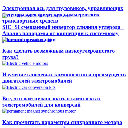
Электронная ось для грузовиков, управляющих
будущим электрических коммерческих
транспортных средств
SIC+SI смешанный инвертор слияния углерода ·
Анализ панорамы от концепции к системному
решению реализации
Как сделать возможным низкоуглеродистого
груза?
Изучение ключевых компонентов и преимуществ
двигателей электромобилей
Все, что вам нужно знать о комплектах
электромобилей для конверсий
Как прочитать параметры синхронного мотора