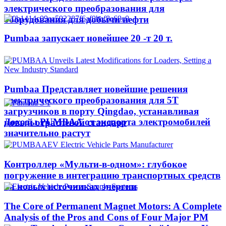
электрического преобразования для
оборудования для добычи нефти
Pumbaa запускает новейшее 20 -т 20 т.
Pumbaa Представляет новейшие решения
электрического преобразования для 5T
загрузчиков в порту Qingdao, устанавливая
Доходы PUMBAA от экспорта электромобилей
новый отраслевой стандарт
значительно растут
Контроллер «Мульти-в-одном»: глубокое
погружение в интеграцию транспортных средств
на новых источниках энергии
The Core of Permanent Magnet Motors: A Complete
Analysis of the Pros and Cons of Four Major PM