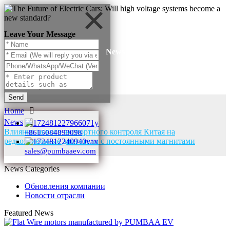
Leave Your Message
News
Send
Home
News
Влияние нового экспортного контроля Китая на
+8615084893098
редкоземельные двигатели с постоянными магнитами
sales@pumbaaev.com
News Categories
Обновления компании
Новости отрасли
Featured News