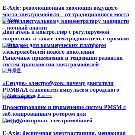
E-Axle: революционная эволюция ведущего
моста электромобиля – от традиционного моста
к интеллектуальному концентратору мощности
– полный анализ
Двигатель и контроллер с регулируемой
скоростью, а также электродвигатель с прямым
приводом для коммерческих платформ
электромобилей нового поколения
Рыночные применения и тенденции развития
систем трансмиссии электромобилей
«Сердце» электробусов: почему двигатели
PUMBAA становятся импульсом городского
транспорта
Проектирование и применение систем PMSM с
заблокированным ротором для
аккумуляторных электромобилей
E-Axle: бесшумная электростанция, меняющая